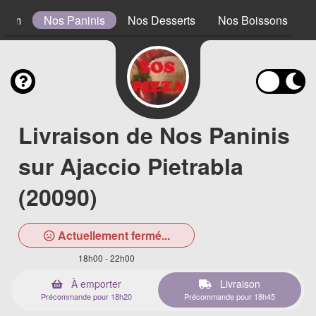
0 cm
Nos Paninis
Nos Desserts
Nos Boissons
Livraison de Nos Paninis
sur Ajaccio Pietrabla
(20090)
Actuellement fermé...
18h00 - 22h00
À emporter
Livraison
Précommande pour 18h20
Précommande pour 18h45