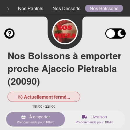
0 cm
Nos Paninis
Nos Desserts
Nos Boissons
Nos Boissons à emporter
proche Ajaccio Pietrabla
(20090)
Actuellement fermé...
18h00 - 22h00
À emporter
Livraison
Précommande pour 18h20
Précommande pour 18h45