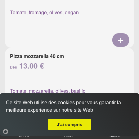
Tomate, fromage, olives, origan
Pizza mozzarella 40 cm
13.00 €
Dès
Tomate, mozzarella, olives, basilic
Ce site Web utilise des cookies pour vous garantir la
meilleure expérience sur notre site Web
A Emporter sur Ajaccio Pietrabla
J'ai compris
Pizza napolitaine 40 cm
Accueil
Panier
Compte