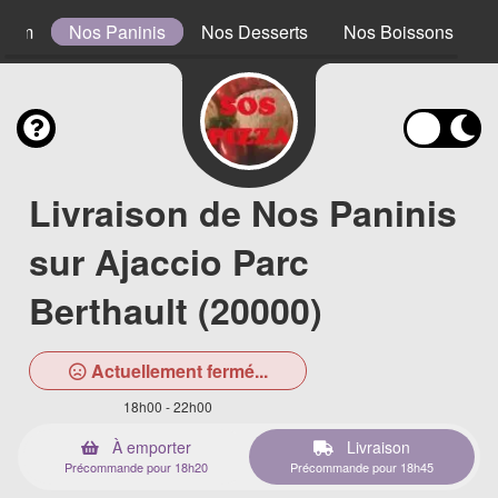
0 cm
Nos Paninis
Nos Desserts
Nos Boissons
Livraison de Nos Paninis
sur Ajaccio Parc
Berthault (20000)
Actuellement fermé...
18h00 - 22h00
À emporter
Livraison
Précommande pour 18h20
Précommande pour 18h45