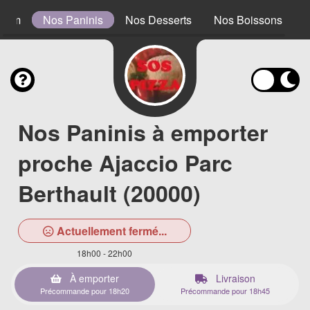
0 cm
Nos Paninis
Nos Desserts
Nos Boissons
Nos Paninis à emporter
proche Ajaccio Parc
Berthault (20000)
Actuellement fermé...
18h00 - 22h00
À emporter
Livraison
Précommande pour 18h20
Précommande pour 18h45