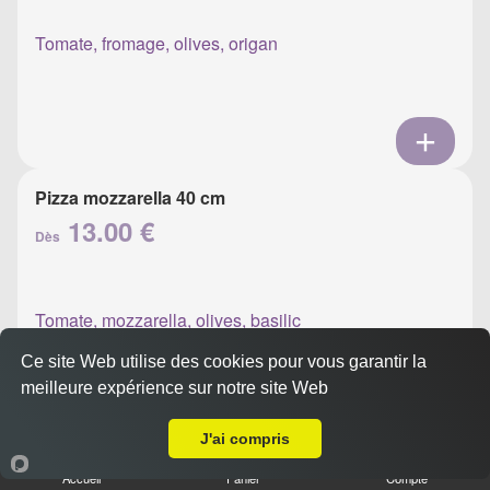
Tomate, fromage, olives, origan
Pizza mozzarella 40 cm
13.00 €
Dès
Tomate, mozzarella, olives, basilic
Ce site Web utilise des cookies pour vous garantir la
meilleure expérience sur notre site Web
A Emporter sur Ajaccio Parc Berthault
J'ai compris
Pizza napolitaine 40 cm
Accueil
Panier
Compte