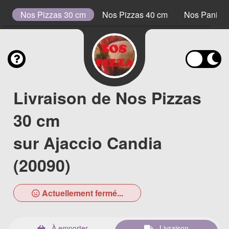
s
Nos Pizzas 30 cm
Nos Pizzas 40 cm
Nos Paninis
Livraison de Nos Pizzas
30 cm
sur Ajaccio Candia
(20090)
Actuellement fermé...
À emporter
Livraison