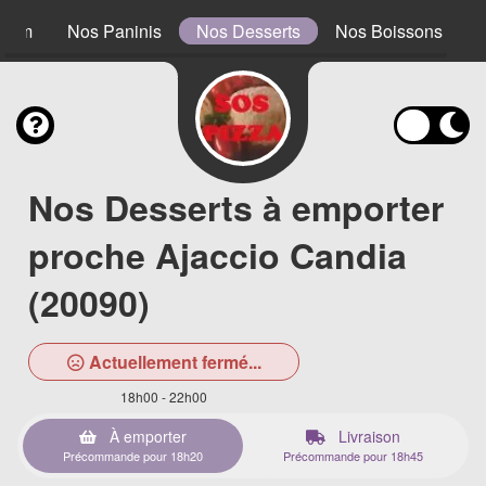
0 cm
Nos Paninis
Nos Desserts
Nos Boissons
Nos Desserts à emporter
proche Ajaccio Candia
(20090)
Actuellement fermé...
18h00 - 22h00
À emporter
Livraison
Précommande pour 18h20
Précommande pour 18h45