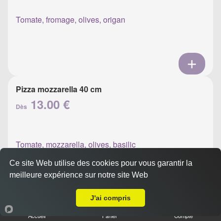
Tomate, fromage, olives, origan
Pizza mozzarella 40 cm
13.00 €
Dès
Tomate, mozzarella, olives, basilic
Ce site Web utilise des cookies pour vous garantir la
meilleure expérience sur notre site Web
A Emporter sur Ajaccio Candia
J'ai compris
Pizza napolitaine 40 cm
Accueil
Panier
Compte