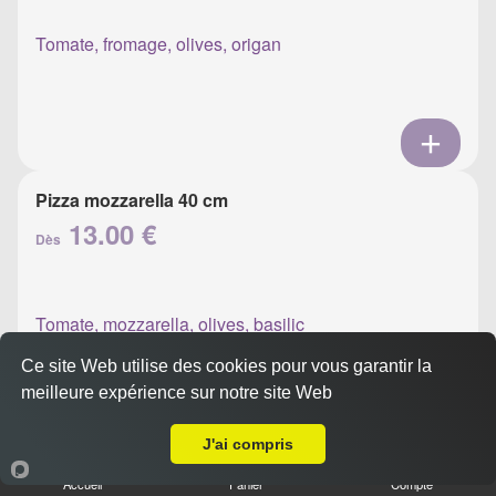
Tomate, fromage, olives, origan
Pizza mozzarella 40 cm
13.00 €
Dès
Tomate, mozzarella, olives, basilic
Ce site Web utilise des cookies pour vous garantir la
meilleure expérience sur notre site Web
A Emporter sur Ajaccio Centre
J'ai compris
Pizza napolitaine 40 cm
Accueil
Panier
Compte