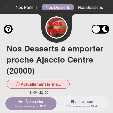
0 cm
Nos Paninis
Nos Desserts
Nos Boissons
Nos Desserts à emporter
proche Ajaccio Centre
(20000)
Actuellement fermé...
18h00 - 22h00
À emporter
Livraison
Précommande pour 18h20
Précommande pour 18h45