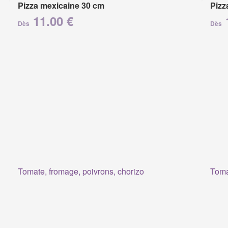
Pizza mexicaine 30 cm
Pizz
11.00 €
Dès
Dès
Tomate, fromage, poivrons, chorizo
Toma