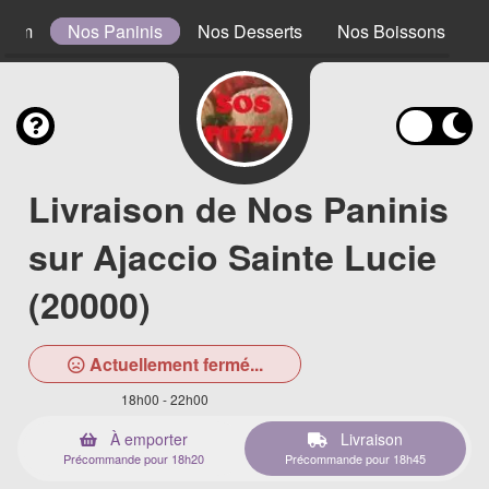
0 cm
Nos Paninis
Nos Desserts
Nos Boissons
Livraison de Nos Paninis
sur Ajaccio Sainte Lucie
(20000)
Actuellement fermé...
18h00 - 22h00
À emporter
Livraison
Précommande pour 18h20
Précommande pour 18h45