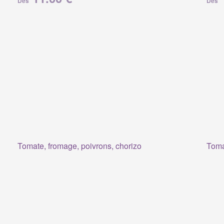
Dès
Dès
Tomate, fromage, poivrons, chorizo
Toma