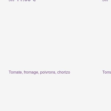
Dès
Dès
Tomate, fromage, poivrons, chorizo
Toma