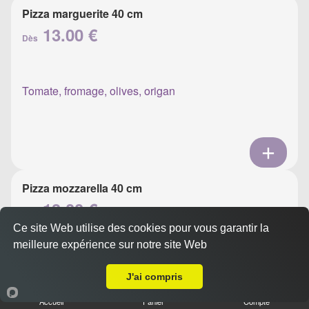
Pizza marguerite 40 cm
13.00 €
Dès
Tomate, fromage, olives, origan
Pizza mozzarella 40 cm
13.00 €
Dès
Ce site Web utilise des cookies pour vous garantir la
meilleure expérience sur notre site Web
A Emporter sur Ajaccio Sacré Coeur
Tomate, mozzarella, olives, basilic
J'ai compris
Accueil
Panier
Compte