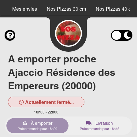
Mes envies
Nos Pizzas 30 cm
Nos Pizzas 40 cm
A emporter proche
Ajaccio Résidence des
Empereurs (20000)
Actuellement fermé...
18h00 - 22h00
À emporter
Livraison
Précommande pour 18h20
Précommande pour 18h45